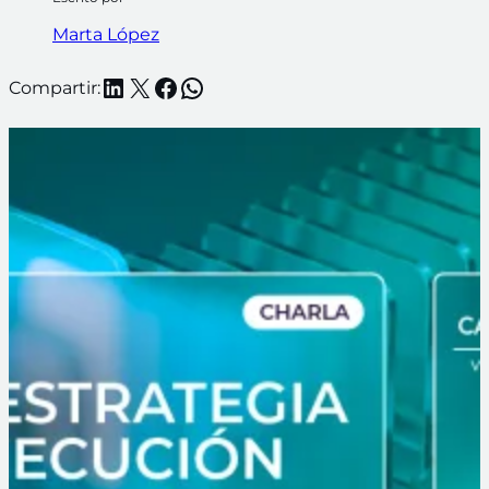
Marta López
LinkedIn
X
Facebook
WhatsApp
Compartir: