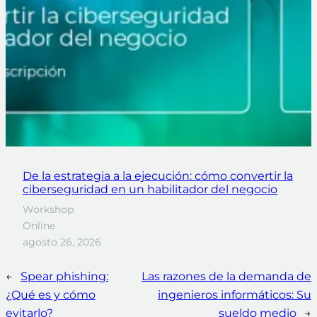
De la estrategia a la ejecución: cómo convertir la
ciberseguridad en un habilitador del negocio
Workshop
Online
agosto 26, 2026
←
Spear phishing:
Las razones de la demanda de
¿Qué es y cómo
ingenieros informáticos: Su
evitarlo?
sueldo medio
→