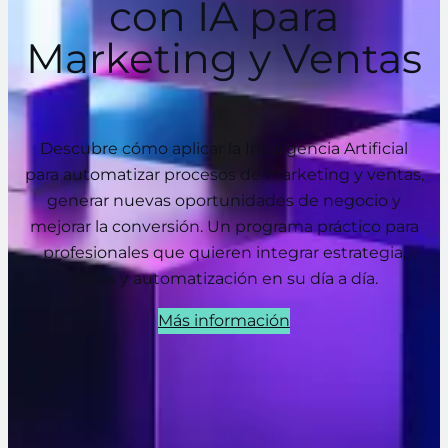
con IA para
Marketing y Ventas
Descubre cómo aplicar la Inteligencia Artificial
para automatizar procesos de marketing y ventas,
generar nuevas oportunidades de negocio y
mejorar la conversión. Un programa práctico para
profesionales que quieren integrar estrategia,
datos y automatización en su día a día.
Más información