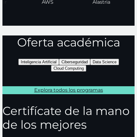
nder
AWS
Alastria
Oferta académica
Inteligencia Artificial
Ciberseguridad
Data Science
Cloud Computing
Explora todos los programas
Certifícate de la mano
de los mejores