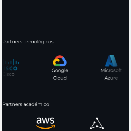
Partners tecnológicos
Google
Microsoft
Cisco
Cloud
Azure
Partners académico