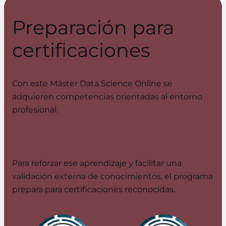
Preparación para
certificaciones
Con este Máster Data Science Online se
adquieren competencias orientadas al entorno
profesional.
Para reforzar ese aprendizaje y facilitar una
validación externa de conocimientos, el programa
prepara para certificaciones reconocidas.