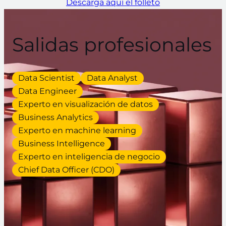
Descarga aquí el folleto
Salidas profesionales
Data Scientist
Data Analyst
Data Engineer
Experto en visualización de datos
Business Analytics
Experto en machine learning
Business Intelligence
Experto en inteligencia de negocio
Chief Data Officer (CDO)