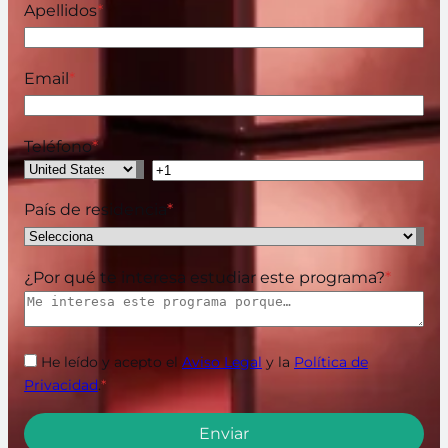
Apellidos
*
Email
*
Teléfono
*
País de residencia
*
¿Por qué te interesa estudiar este programa?
*
He leído y acepto el
Aviso Legal
y la
Política de
Privacidad
.
*