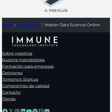
4. Matrícula
Inicio
Programas
Máster Data Science Online
Sobre nosotros
Nuestra metodología
Formación para empresas
Opiniones
Torrezno’s Startup
Compromiso de calidad
Contacto
Tienda
Facebook
X
Instagram
LinkedIn
YouTube
Spotify
Twitch
Discord