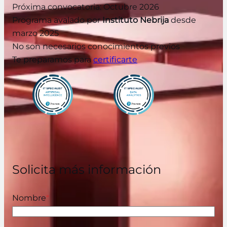
Próxima convocatoria: Octubre 2026
Programa avalado por
Instituto Nebrija
desde
marzo 2025
No son necesarios conocimientos previos
Te preparamos para
certificarte
Solicita más información
Nombre
*