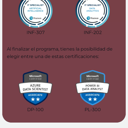
INF-307
INF-202
Al finalizar el programa, tienes la posibilidad de
elegir entre una de estas certificaciones:
DP-100
PL-300