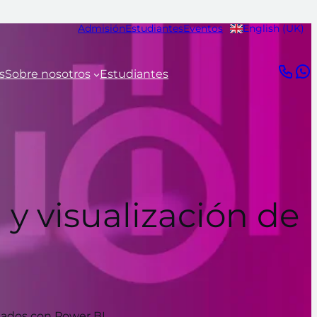
Admisión
Estudiantes
Eventos
English (UK)
s
Sobre nosotros
Estudiantes
 y visualización de
ltados con Power BI