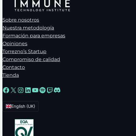
Sobre nosotros
Nuestra metodología
Formación para empresas
Opiniones
Torrezno’s Startup
Compromiso de calidad
Contacto
Tienda
Facebook
X
Instagram
LinkedIn
YouTube
Spotify
Twitch
Discord
English (UK)