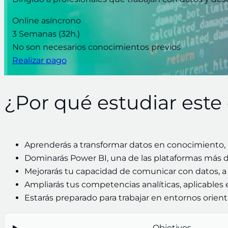
Online asíncrono
3 Semanas (32h.)
No son necesarios conocimientos previos
Realizar pago
¿Por qué estudiar este
Aprenderás a transformar datos en conocimiento, ut
Dominarás Power BI, una de las plataformas más de
Mejorarás tu capacidad de comunicar con datos, a tr
Ampliarás tus competencias analíticas, aplicables e
Estarás preparado para trabajar en entornos orien
Objetivos