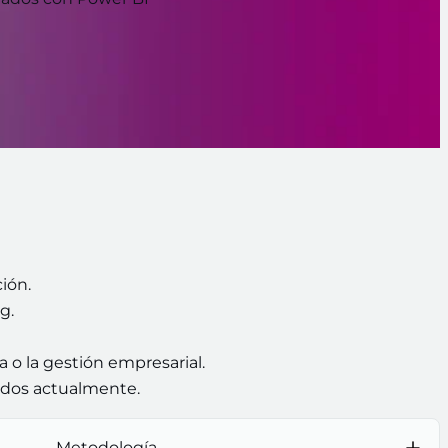
ión.
g.
a o la gestión empresarial.
cados actualmente.
Metodología