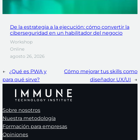
De la estrategia a la ejecución: cómo convertir la
ciberseguridad en un habilitador del negocio
Workshop
Online
agosto 26, 2026
←
¿Qué es PWA y
Cómo mejorar tus skills como
para qué sirve?
diseñador UX/UI
→
Sobre nosotros
Nuestra metodología
Formación para empresas
Opiniones