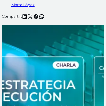
Marta López
LinkedIn
X
Facebook
WhatsApp
Compartir: