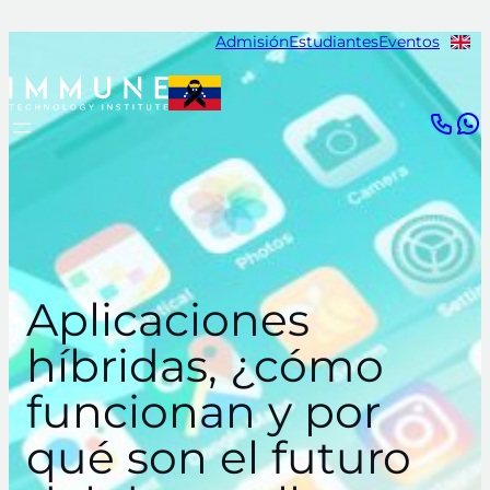
Saltar
Admisión
Estudiantes
Eventos
al
contenido
Aplicaciones
híbridas, ¿cómo
funcionan y por
qué son el futuro