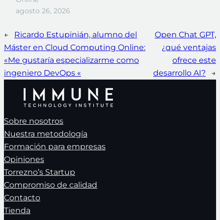
agosto 26, 2026
←
Ricardo Estupinián, alumno del
Open Chat GPT,
Máster en Cloud Computing Online:
¿qué ventajas
«Me gustaría especializarme como
ofrece este
ingeniero DevOps «
desarrollo AI?
→
Sobre nosotros
Nuestra metodología
Formación para empresas
Opiniones
Torrezno’s Startup
Compromiso de calidad
Contacto
Tienda