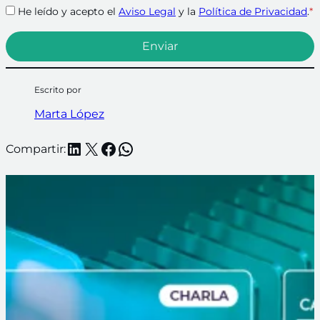
He leído y acepto el
Aviso Legal
y la
Política de Privacidad
.
*
Escrito por
Marta López
LinkedIn
X
Facebook
WhatsApp
Compartir: