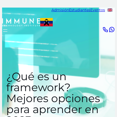
Saltar
Admisión
Estudiantes
Eventos
al
contenido
¿Qué es un
framework?
Mejores opciones
para aprender en