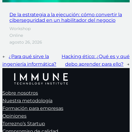
De la estrategia a la ejecución: cómo convertir la
ciberseguridad en un habilitador del negocio
Workshop
Online
agosto 26, 2026
←
¿Para qué sirve la
Hacking ético: ¿Qué es y qué
ingeniería informática?
debo aprender para ello?
→
Sobre nosotros
Nuestra metodología
Formación para empresas
Opiniones
Torrezno’s Startup
Compromiso de calidad