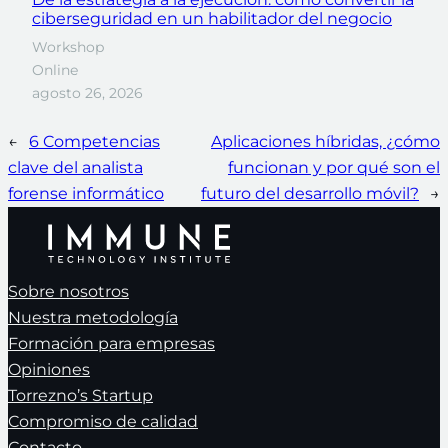
ciberseguridad en un habilitador del negocio
Workshop
Online
agosto 26, 2026
←
6 Competencias
Aplicaciones híbridas, ¿cómo
clave del analista
funcionan y por qué son el
forense informático
futuro del desarrollo móvil?
→
Sobre nosotros
Nuestra metodología
Formación para empresas
Opiniones
Torrezno’s Startup
Compromiso de calidad
Contacto