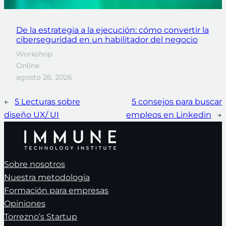
De la estrategia a la ejecución: cómo convertir la
ciberseguridad en un habilitador del negocio
Workshop
Online
agosto 26, 2026
←
5 Lecturas sobre
5 consejos para buscar
diseño UX/ UI
empleos en Linkedin
→
Sobre nosotros
Nuestra metodología
Formación para empresas
Opiniones
Torrezno’s Startup