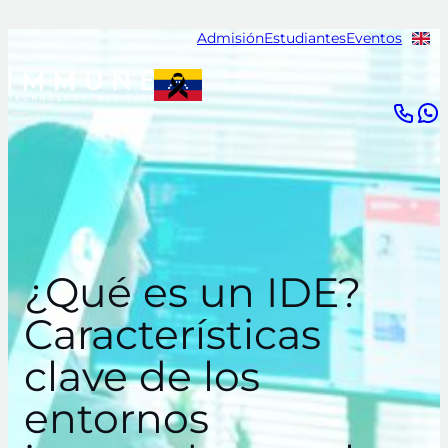
Saltar
Admisión
Estudiantes
Eventos
al
contenido
¿Qué es un IDE?
Características
clave de los
entornos