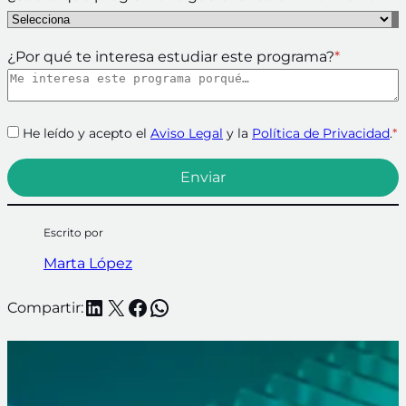
¿Por qué te interesa estudiar este programa?
*
He leído y acepto el
Aviso Legal
y la
Política de Privacidad
.
*
Escrito por
Marta López
LinkedIn
X
Facebook
WhatsApp
Compartir: