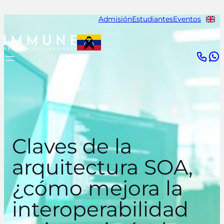
Saltar
Admisión
Estudiantes
Eventos
al
contenido
Claves de la
arquitectura SOA,
¿cómo mejora la
interoperabilidad