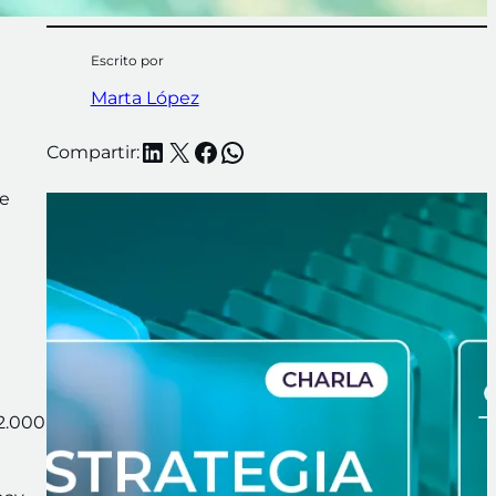
Escrito por
Marta López
LinkedIn
X
Facebook
WhatsApp
Compartir:
re
 2.000