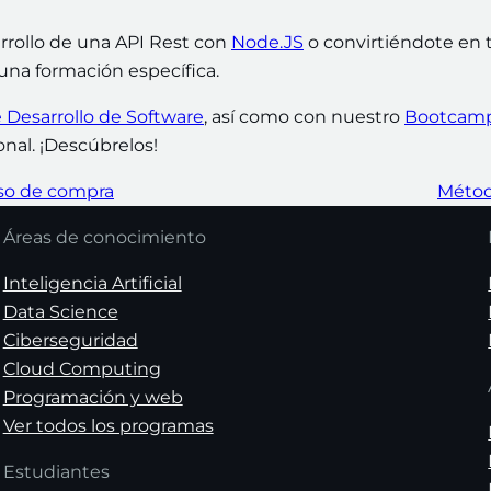
arrollo de una API Rest con
Node.JS
o convirtiéndote en 
e una formación específica.
 Desarrollo de Software
, así como con nuestro
Bootcam
onal. ¡Descúbrelos!
eso de compra
Métod
Áreas de conocimiento
Inteligencia Artificial
Data Science
Ciberseguridad
Cloud Computing
Programación y web
Ver todos los programas
Estudiantes