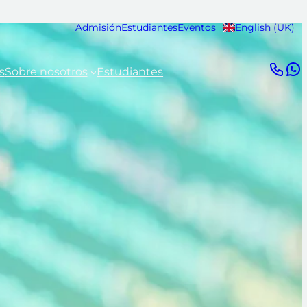
Admisión
Estudiantes
Eventos
English (UK)
s
Sobre nosotros
Estudiantes