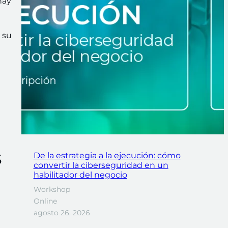
hay
 su
s
De la estrategia a la ejecución: cómo
convertir la ciberseguridad en un
habilitador del negocio
Workshop
Online
agosto 26, 2026