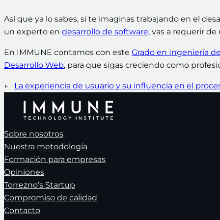
Así que ya lo sabes, si te imaginas trabajando en el des
un experto en
desarrollo de software
, vas a requerir d
En IMMUNE contamos con este
Grado en Ingeniería de
Desarrollo Web
, para que sigas creciendo como profesi
←
La experiencia de usuario y su influencia en el proc
Sobre nosotros
Nuestra metodología
Formación para empresas
Opiniones
Torrezno’s Startup
Compromiso de calidad
Contacto