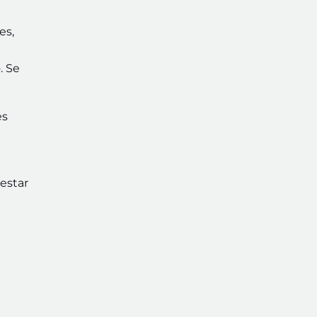
es,
. Se
es
 estar