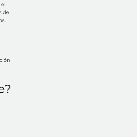
 el
s de
os.
cción
e?