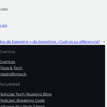
todo
p en
os de bagging y de boosting: ¿Cuál es su diferencia?
→
Eventos
Eventos
Pizza & Tech
Madridfortech
Actualidad
Noticias Tech: Nuestro Blog
Podcast: Breaking Code
Informe Pro Tech Talent