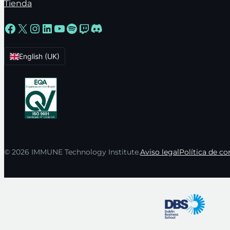
Tienda
Facebook
X
Instagram
LinkedIn
YouTube
Spotify
Twitch
Discord
English (UK)
© 2026 IMMUNE Technology Institute.
Aviso legal
Política de c