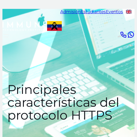
Saltar
Admisión
Estudiantes
Eventos
al
contenido
Principales
características del
protocolo HTTPS