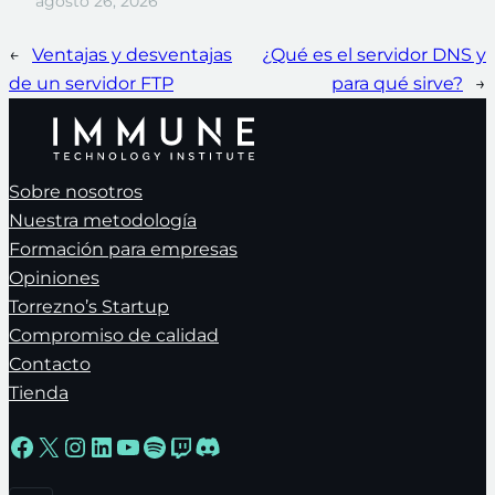
agosto 26, 2026
←
Ventajas y desventajas
¿Qué es el servidor DNS y
de un servidor FTP
para qué sirve?
→
Sobre nosotros
Nuestra metodología
Formación para empresas
Opiniones
Torrezno’s Startup
Compromiso de calidad
Contacto
Tienda
Facebook
X
Instagram
LinkedIn
YouTube
Spotify
Twitch
Discord