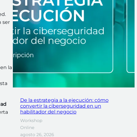
ed.
 ser
 en la
sta
De la estrategia a la ejecución: cómo
dad
convertir la ciberseguridad en un
habilitador del negocio
erta
Workshop
Online
agosto 26, 2026