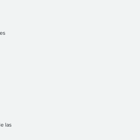
tes
e las