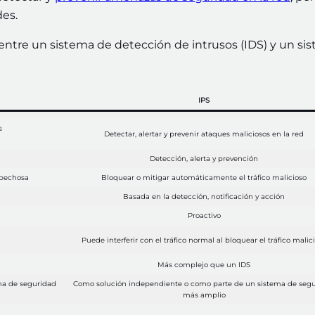
des.
s entre un sistema de detección de intrusos (IDS) y un si
IPS
s
Detectar, alertar y prevenir ataques maliciosos en la red
Detección, alerta y prevención
spechosa
Bloquear o mitigar automáticamente el tráfico malicioso
Basada en la detección, notificación y acción
Proactivo
Puede interferir con el tráfico normal al bloquear el tráfico malic
Más complejo que un IDS
ma de seguridad
Como solución independiente o como parte de un sistema de seg
más amplio