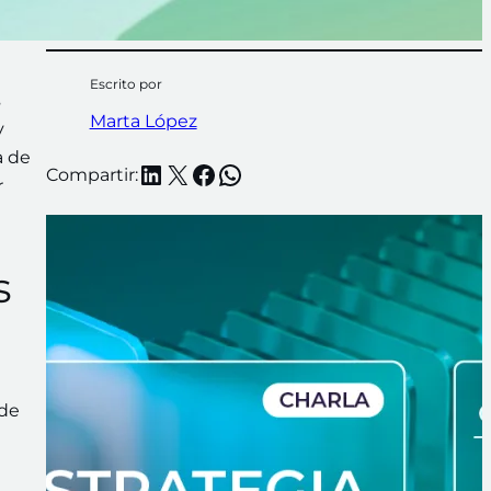
Escrito por
s
Marta López
y
a de
LinkedIn
X
Facebook
WhatsApp
Compartir:
r
s
 de