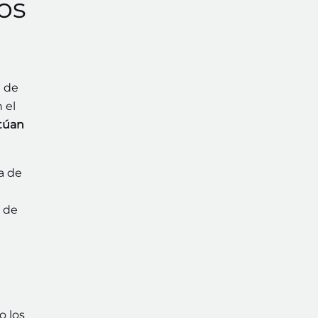
os
n de
 el
túan
ta de
o de
o los