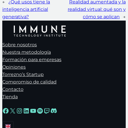
←
¿Qué usos tiene la
Realidad aumentada y la
inteligencia artificial
realidad virtual: qué son y
generativa?
cómo se aplican
→
Sobre nosotros
Nuestra metodología
Formación para empresas
Opiniones
Torrezno’s Startup
Compromiso de calidad
Contacto
Tienda
Facebook
X
Instagram
LinkedIn
YouTube
Spotify
Twitch
Discord