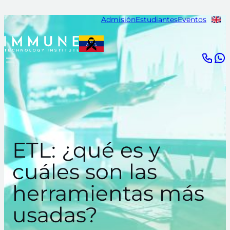
Saltar
Admisión
Estudiantes
Eventos
al
contenido
ETL: ¿qué es y
cuáles son las
herramientas más
usadas?