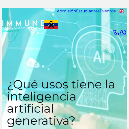
Saltar
Admisión
Estudiantes
Eventos
al
contenido
¿Qué usos tiene la
inteligencia
artificial
generativa?