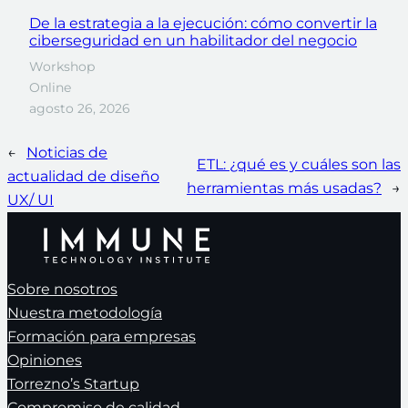
De la estrategia a la ejecución: cómo convertir la
ciberseguridad en un habilitador del negocio
Workshop
Online
agosto 26, 2026
←
Noticias de
ETL: ¿qué es y cuáles son las
actualidad de diseño
herramientas más usadas?
→
UX/ UI
Sobre nosotros
Nuestra metodología
Formación para empresas
Opiniones
Torrezno’s Startup
Compromiso de calidad