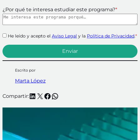
¿Por qué te interesa estudiar este programa?
*
He leído y acepto el
Aviso Legal
y la
Política de Privacidad
.
*
Escrito por
Marta López
LinkedIn
X
Facebook
WhatsApp
Compartir: