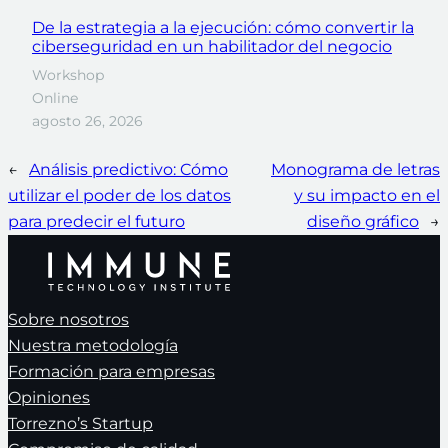
De la estrategia a la ejecución: cómo convertir la
ciberseguridad en un habilitador del negocio
Workshop
Online
agosto 26, 2026
←
Análisis predictivo: Cómo
Monograma de letras
utilizar el poder de los datos
y su impacto en el
para predecir el futuro
diseño gráfico
→
Sobre nosotros
Nuestra metodología
Formación para empresas
Opiniones
Torrezno’s Startup