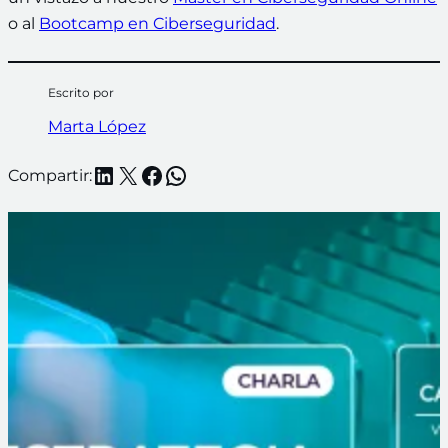
o al
Bootcamp en Ciberseguridad
.
Escrito por
Marta López
LinkedIn
X
Facebook
WhatsApp
Compartir: