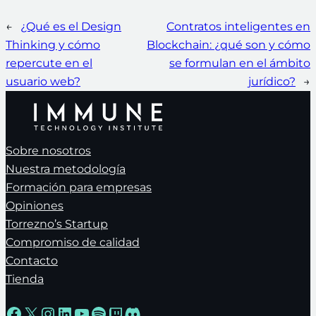
←
¿Qué es el Design
Contratos inteligentes en
Thinking y cómo
Blockchain: ¿qué son y cómo
repercute en el
se formulan en el ámbito
usuario web?
jurídico?
→
Sobre nosotros
Nuestra metodología
Formación para empresas
Opiniones
Torrezno’s Startup
Compromiso de calidad
Contacto
Tienda
Facebook
X
Instagram
LinkedIn
YouTube
Spotify
Twitch
Discord