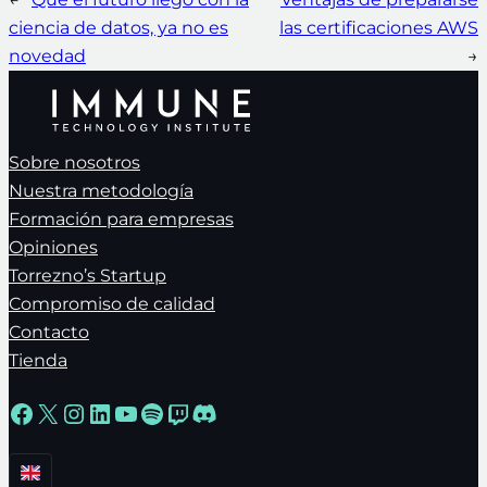
ciencia de datos, ya no es
las certificaciones AWS
novedad
→
Sobre nosotros
Nuestra metodología
Formación para empresas
Opiniones
Torrezno’s Startup
Compromiso de calidad
Contacto
Tienda
Facebook
X
Instagram
LinkedIn
YouTube
Spotify
Twitch
Discord