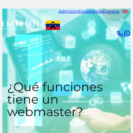
Saltar
Admisión
Estudiantes
Eventos
al
contenido
¿Qué funciones
tiene un
webmaster?