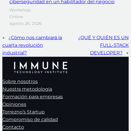
ciberseguridad en un habilitador del negocio
Workshop
Online
agosto 26, 2026
←
¿Cómo nos cambiará la
¿QUÉ Y QUIÉN ES UN
cuarta revolución
FULL-STACK
industrial?
DEVELOPER?
→
Sobre nosotros
Nuestra metodología
Formación para empresas
Opiniones
Torrezno’s Startup
Compromiso de calidad
Contacto