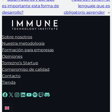
es importante esta forma de
lenguaje que es
desarrollo?
obligatorio aprender
→
Sobre nosotros
Nuestra metodología
Formación para empresas
Opiniones
Torrezno’s Startup
Compromiso de calidad
Contacto
Tienda
Facebook
X
Instagram
LinkedIn
YouTube
Spotify
Twitch
Discord