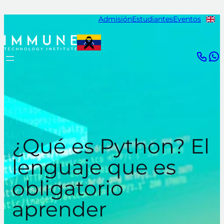
Saltar
Admisión
Estudiantes
Eventos
al
contenido
¿Qué es Python? El
lenguaje que es
obligatorio
aprender