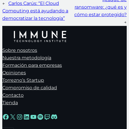
←
Carlos Carús: “El Cloud
ransomware: ¿qué es y
Computing está ayudando a
cómo estar protegido?
democratizar la tecnología”
→
Sobre nosotros
Nuestra metodología
Formación para empresas
Opiniones
Torrezno’s Startup
Compromiso de calidad
Contacto
Tienda
Facebook
X
Instagram
LinkedIn
YouTube
Spotify
Twitch
Discord