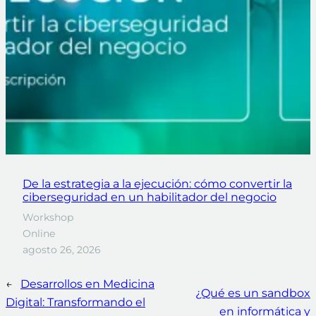
De la estrategia a la ejecución: cómo convertir la
ciberseguridad en un habilitador del negocio
Workshop
Online
agosto 26, 2026
←
Desarrollos en Medicina
¿Qué es un sandbox
Digital: Transformando el
en informática y