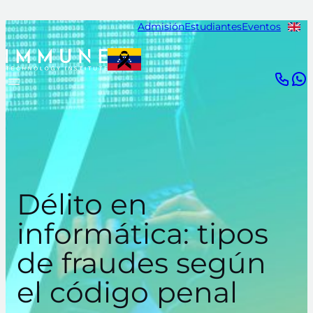
Saltar
Admisión
Estudiantes
Eventos
al
contenido
Délito en
informática: tipos
de fraudes según
el código penal