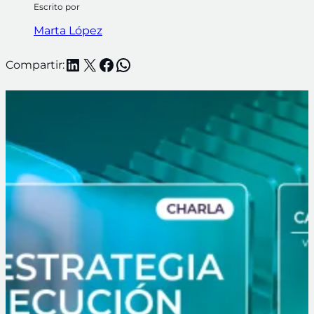
Escrito por
Marta López
LinkedIn
X
Facebook
WhatsApp
Compartir: