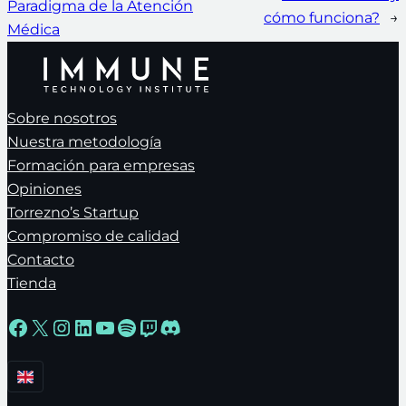
Paradigma de la Atención
cómo funciona?
→
Médica
Sobre nosotros
Nuestra metodología
Formación para empresas
Opiniones
Torrezno’s Startup
Compromiso de calidad
Contacto
Tienda
Facebook
X
Instagram
LinkedIn
YouTube
Spotify
Twitch
Discord