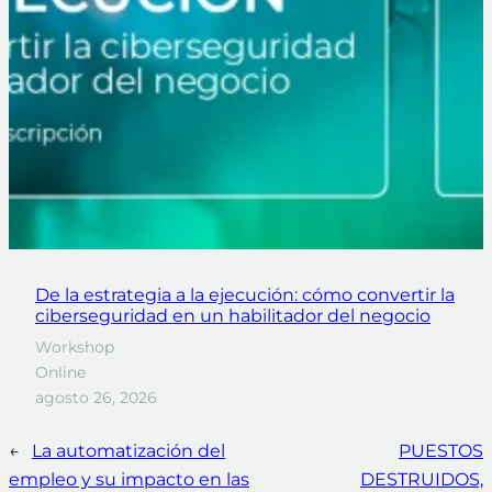
De la estrategia a la ejecución: cómo convertir la
ciberseguridad en un habilitador del negocio
Workshop
Online
agosto 26, 2026
←
La automatización del
PUESTOS
empleo y su impacto en las
DESTRUIDOS,