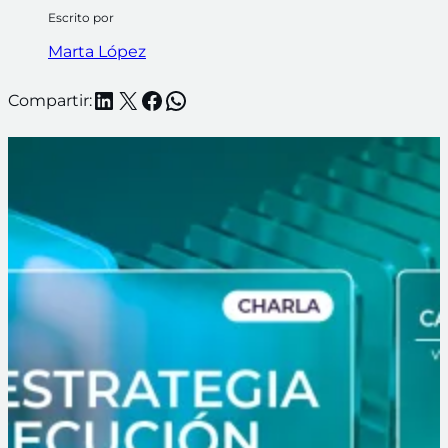
Escrito por
Marta López
LinkedIn
X
Facebook
WhatsApp
Compartir: