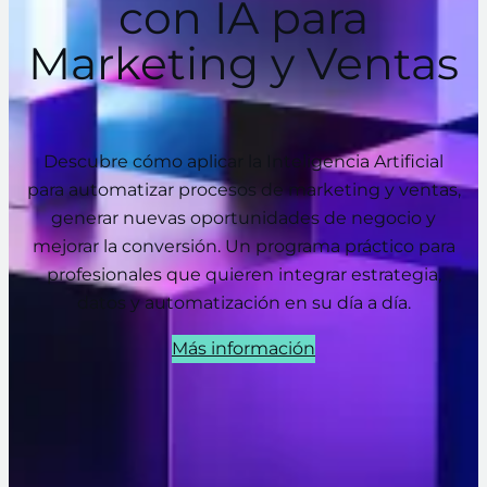
con IA para
Marketing y Ventas
Descubre cómo aplicar la Inteligencia Artificial
para automatizar procesos de marketing y ventas,
generar nuevas oportunidades de negocio y
mejorar la conversión. Un programa práctico para
profesionales que quieren integrar estrategia,
datos y automatización en su día a día.
Más información