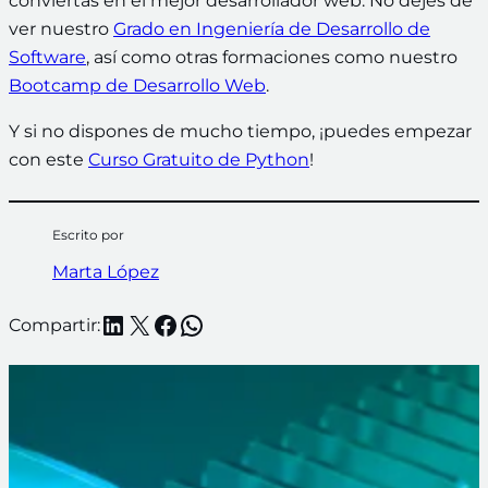
conviertas en el mejor desarrollador web. No dejes de
ver nuestro
Grado en Ingeniería de Desarrollo de
Software
, así como otras formaciones como nuestro
Bootcamp de Desarrollo Web
.
Y si no dispones de mucho tiempo, ¡puedes empezar
con este
Curso Gratuito de Python
!
Escrito por
Marta López
LinkedIn
X
Facebook
WhatsApp
Compartir: