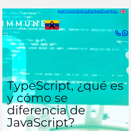
Saltar
Admisión
Estudiantes
Eventos
al
contenido
TypeScript, ¿qué es
y cómo se
diferencia de
JavaScript?