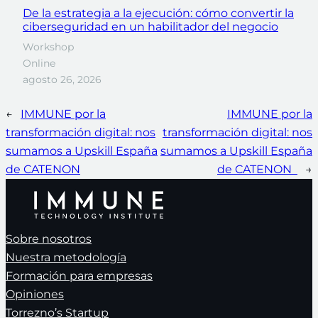
De la estrategia a la ejecución: cómo convertir la
ciberseguridad en un habilitador del negocio
Workshop
Online
agosto 26, 2026
←
IMMUNE por la
IMMUNE por la
transformación digital: nos
transformación digital: nos
sumamos a Upskill España
sumamos a Upskill España
de CATENON
de CATENON
→
Sobre nosotros
Nuestra metodología
Formación para empresas
Opiniones
Torrezno’s Startup