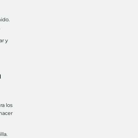
ido.
.
ar y
a
ra los
hacer
lla.