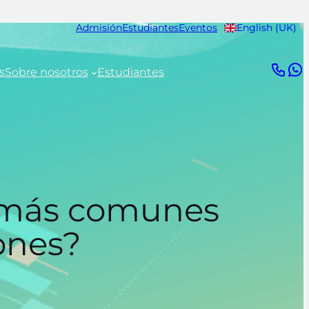
Admisión
Estudiantes
Eventos
English (UK)
s
Sobre nosotros
Estudiantes
os más comunes
ones?