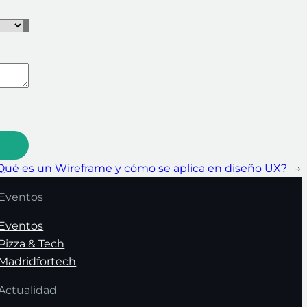
Qué es un Wireframe y cómo se aplica en diseño UX?
→
Eventos
Eventos
Pizza & Tech
Madridfortech
Actualidad