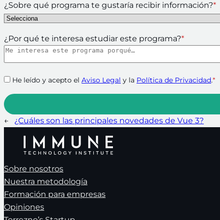
¿Sobre qué programa te gustaría recibir información?
*
¿Por qué te interesa estudiar este programa?
*
He leído y acepto el
Aviso Legal
y la
Política de Privacidad
.
*
←
¿Cuáles son las principales novedades de Vue 3?
Sobre nosotros
Nuestra metodología
Formación para empresas
Opiniones
Torrezno’s Startup