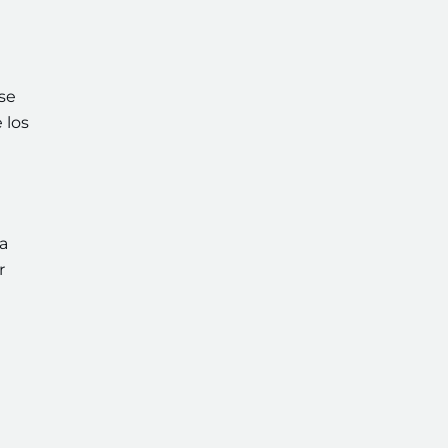
se
 los
ra
r