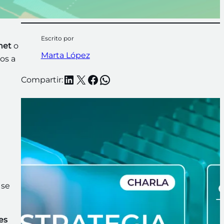
Escrito por
net
o
Marta López
os a
LinkedIn
X
Facebook
WhatsApp
Compartir:
 se
es