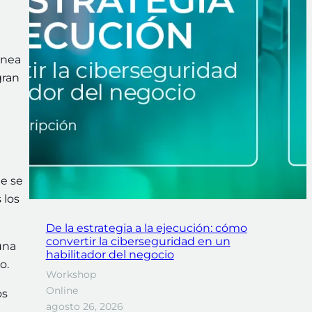
ánea
gran
e se
 los
De la estrategia a la ejecución: cómo
convertir la ciberseguridad en un
una
habilitador del negocio
to.
Workshop
Online
os
agosto 26, 2026
l