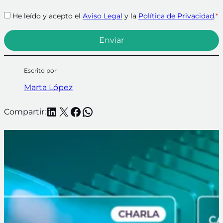
He leído y acepto el
Aviso Legal
y la
Política de Privacidad
.
*
Escrito por
Marta López
LinkedIn
X
Facebook
WhatsApp
Compartir: