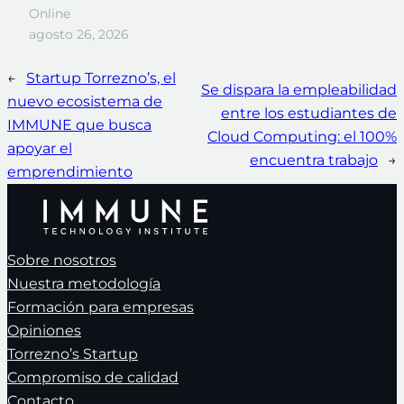
Online
agosto 26, 2026
←
Startup Torrezno’s, el
Se dispara la empleabilidad
nuevo ecosistema de
entre los estudiantes de
IMMUNE que busca
Cloud Computing: el 100%
apoyar el
encuentra trabajo
→
emprendimiento
Sobre nosotros
Nuestra metodología
Formación para empresas
Opiniones
Torrezno’s Startup
Compromiso de calidad
Contacto