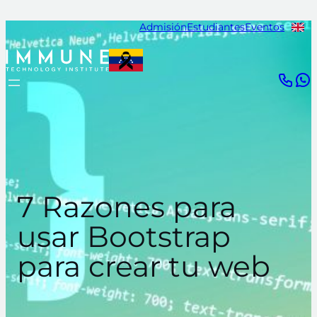
Saltar
Admisión
Estudiantes
Eventos
al
contenido
7 Razones para
usar Bootstrap
para crear tu web