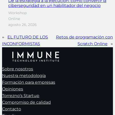
De la estrategia a la ejecución: cómo convertir la
ciberseguridad en un habilitador del negocio
Workshop
Online
agosto 26, 2026
←
EL FUTURO DE LOS
Retos de programación con
INCONFORMISTAS
Scratch Online
→
Sobre nosotros
Nuestra metodología
Formación para empresas
Opiniones
Torrezno’s Startup
Compromiso de calidad
Contacto