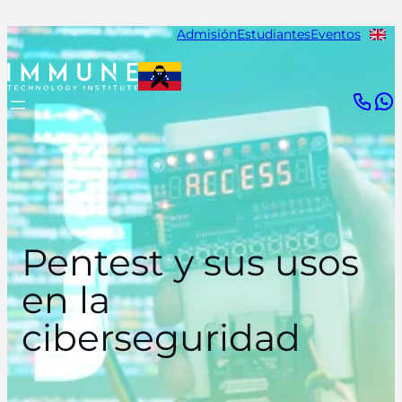
Saltar
Admisión
Estudiantes
Eventos
al
contenido
Pentest y sus usos
en la
ciberseguridad