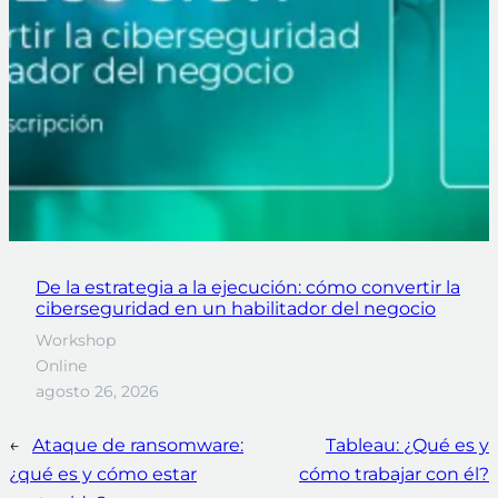
De la estrategia a la ejecución: cómo convertir la
ciberseguridad en un habilitador del negocio
Workshop
Online
agosto 26, 2026
←
Ataque de ransomware:
Tableau: ¿Qué es y
¿qué es y cómo estar
cómo trabajar con él?