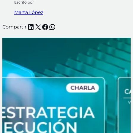
Escrito por
Marta López
LinkedIn
X
Facebook
WhatsApp
Compartir: