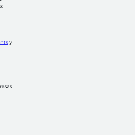
s:
ints
y
r
resas