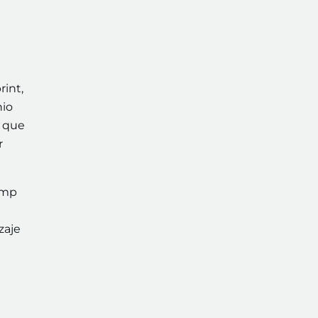
int,
nio
o que
r
amp
zaje