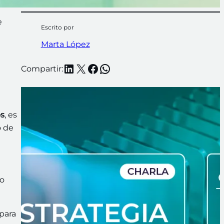
e
Escrito por
Marta López
LinkedIn
X
Facebook
WhatsApp
Compartir:
os
, es
o de
no
para