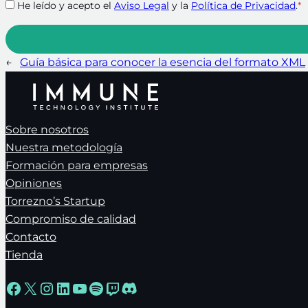
He leído y acepto el
Aviso Legal
y la
Política de Privacidad
.
*
←
Guía básica para conocer la esencia del formato XML
Sobre nosotros
Nuestra metodología
Formación para empresas
Opiniones
Torrezno’s Startup
Compromiso de calidad
Contacto
Tienda
Facebook
X
Instagram
LinkedIn
YouTube
Spotify
Twitch
Discord