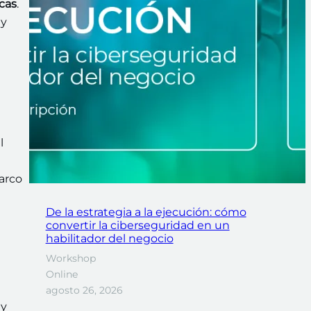
cas
.
 y
l
arco
De la estrategia a la ejecución: cómo
convertir la ciberseguridad en un
habilitador del negocio
Workshop
Online
agosto 26, 2026
 y