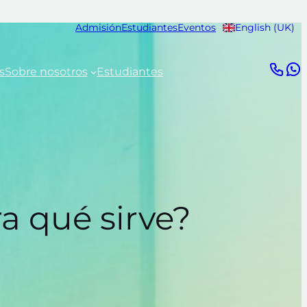
Admisión
Estudiantes
Eventos
English (UK)
s
Sobre nosotros
Estudiantes
ra qué sirve?