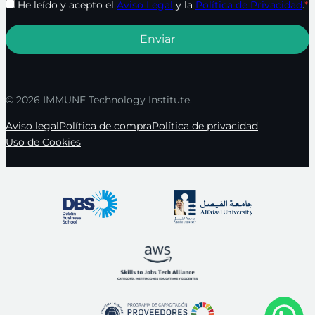
He leído y acepto el
Aviso Legal
y la
Política de Privacidad
.
*
© 2026 IMMUNE Technology Institute.
Aviso legal
Política de compra
Política de privacidad
Uso de Cookies