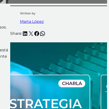
Written by
Marta López
sos.
LinkedIn
X
Facebook
WhatsApp
Share:
está
ante