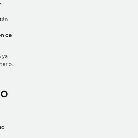
e
stán
ón de
A ya
terio,
mo
ad