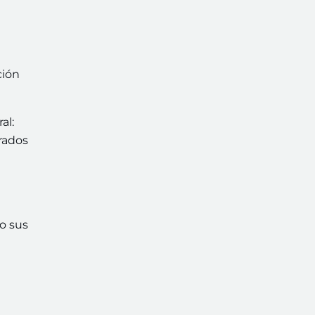
ción
al:
rados
o sus