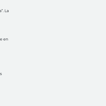
”. La
ce en
as