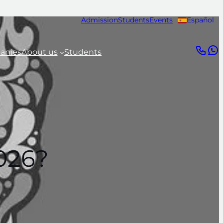
Admission
Students
Events
Español
anies
About us
Students
2026?