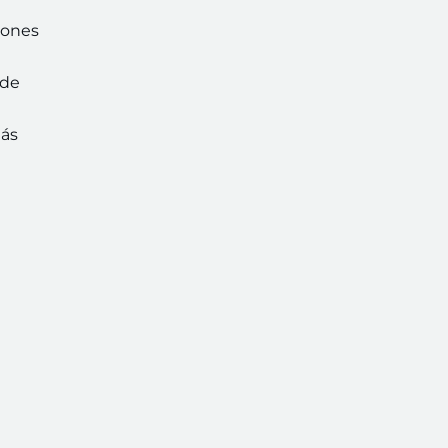
iones
 de
más