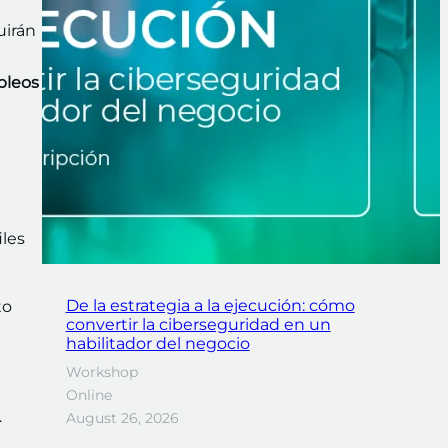
uirán
pleos
les
De la estrategia a la ejecución: cómo
to
convertir la ciberseguridad en un
habilitador del negocio
Workshop
Online
.
August 26, 2026