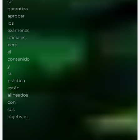
se
garantiza
aprobar
los
exámenes
oficiales,
pero
el
contenido
y
la
práctica
están
alineados
con
sus
objetivos.