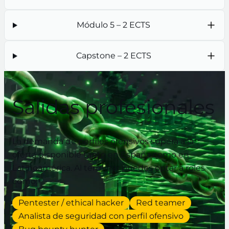
Módulo 5 – 2 ECTS
Capstone – 2 ECTS
Salidas profesionales
La demanda de perfiles ofensivos supera a la
oferta disponible tanto en España como en
Latinoamérica. Al terminar puedes optar a roles
como:
Pentester / ethical hacker
Red teamer
Analista de seguridad con perfil ofensivo