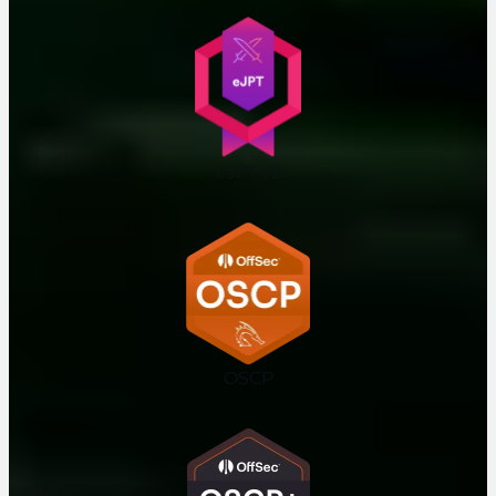
eJPT v2
OSCP