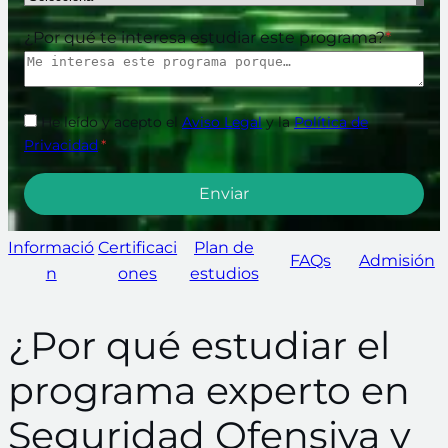
¿Por qué te interesa estudiar este programa?
*
He leído y acepto el
Aviso Legal
y la
Política de
Privacidad
.
*
Informació
Certificaci
Plan de
FAQs
Admisión
n
ones
estudios
¿Por qué estudiar el
programa experto en
Seguridad Ofensiva y