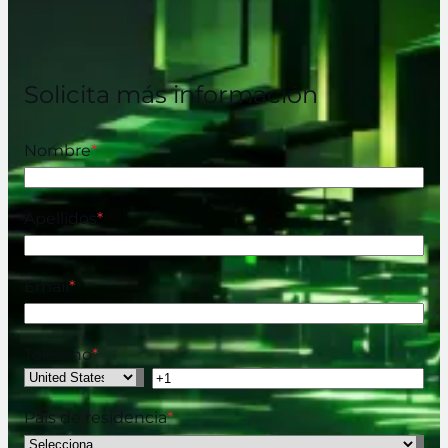
Solicita más información
Nombre
*
Apellidos
*
Email
*
Teléfono
*
País de residencia
*