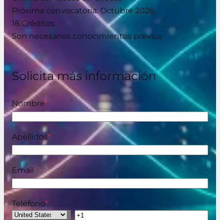
Próxima convocatoria: Octubre 2026
16 Créditos
Son necesarios conocimientos previos
Solicita más información
Nombre
*
Apellidos
*
Email
*
Teléfono
*