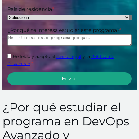
País de residencia
*
¿Por qué te interesa estudiar este programa?
*
He leído y acepto el
Aviso Legal
y la
Política de
Privacidad
.
*
¿Por qué estudiar el
programa en DevOps
Avanzado y