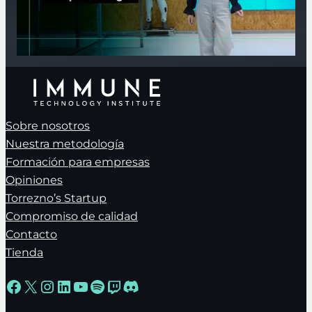
Sobre nosotros
Nuestra metodología
Formación para empresas
Opiniones
Torrezno’s Startup
Compromiso de calidad
Contacto
Tienda
Facebook
X
Instagram
LinkedIn
YouTube
Spotify
Twitch
Discord