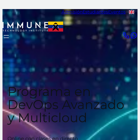
Admisión
Estudiantes
Eventos
Programa en
DevOps Avanzado
y Multicloud
Online con clases en directo