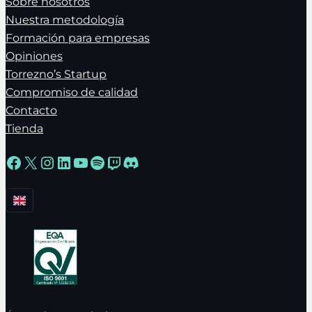
Sobre nosotros
Nuestra metodología
Formación para empresas
Opiniones
Torrezno’s Startup
Compromiso de calidad
Contacto
Tienda
Facebook
X
Instagram
LinkedIn
YouTube
Spotify
Twitch
Discord