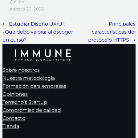
Online
agosto 26, 2026
←
Estudiar Diseño UX/UI:
Principales
¿Qué debo valorar al escoger
características del
un curso?
protocolo HTTPS
→
Sobre nosotros
Nuestra metodología
Formación para empresas
Opiniones
Torrezno’s Startup
Compromiso de calidad
Contacto
Tienda