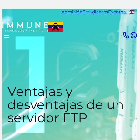
Saltar
Admisión
Estudiantes
Eventos
al
contenido
Ventajas y
desventajas de un
servidor FTP