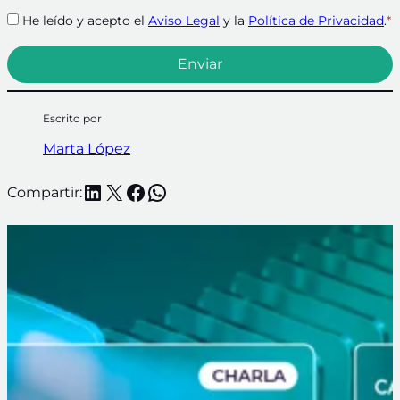
He leído y acepto el
Aviso Legal
y la
Política de Privacidad
.
*
Escrito por
Marta López
LinkedIn
X
Facebook
WhatsApp
Compartir: