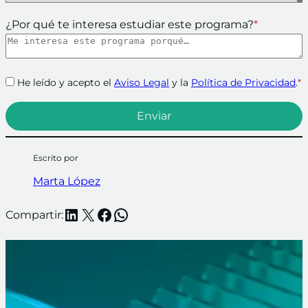
¿Por qué te interesa estudiar este programa?
*
He leído y acepto el
Aviso Legal
y la
Política de Privacidad
.
*
Escrito por
Marta López
LinkedIn
X
Facebook
WhatsApp
Compartir: