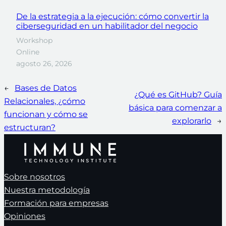
De la estrategia a la ejecución: cómo convertir la
ciberseguridad en un habilitador del negocio
Workshop
Online
agosto 26, 2026
←
Bases de Datos
¿Qué es GitHub? Guía
Relacionales, ¿cómo
básica para comenzar a
funcionan y cómo se
explorarlo
→
estructuran?
Sobre nosotros
Nuestra metodología
Formación para empresas
Opiniones