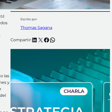
til
Escrito por
ados
Thomas Sagana
n
LinkedIn
X
Facebook
WhatsApp
Compartir:
o las
nes y
e
del