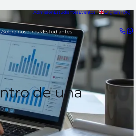
Admisión
Estudiantes
Eventos
English (UK)
s
Sobre nosotros
Estudiantes
entro de una