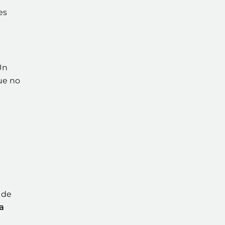
es
Un
que no
 de
a