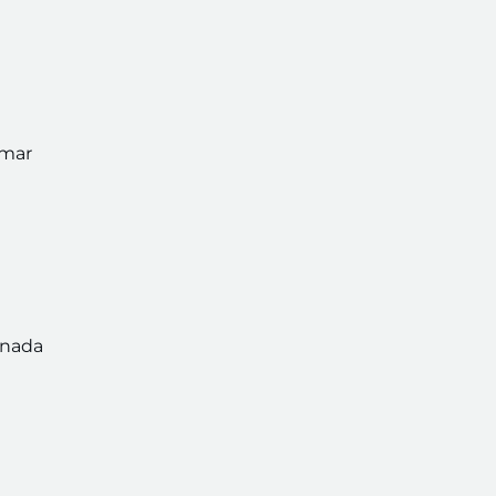
omar
 nada