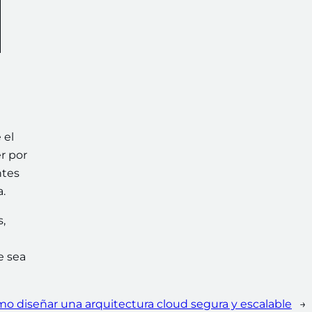
 el
er por
ntes
sa.
,
e sea
o diseñar una arquitectura cloud segura y escalable
→