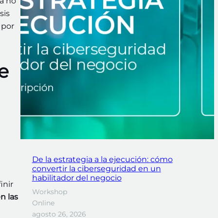
a no
sis
 por
e
De la estrategia a la ejecución: cómo
convertir la ciberseguridad en un
habilitador del negocio
inir
Workshop
n las
Online
agosto 26, 2026