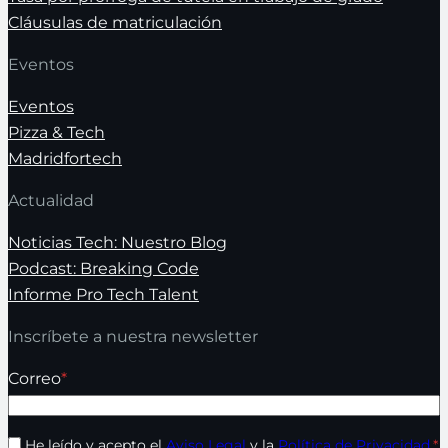
Cláusulas de matriculación
Eventos
Eventos
Pizza & Tech
Madridfortech
Actualidad
Noticias Tech: Nuestro Blog
Podcast: Breaking Code
Informe Pro Tech Talent
Inscríbete a nuestra newsletter
Correo
*
He leído y acepto el
Aviso Legal
y la
Política de Privacidad
.
*