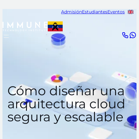
Saltar
Admisión
Estudiantes
Eventos
al
contenido
Cómo diseñar una
arquitectura cloud
segura y escalable