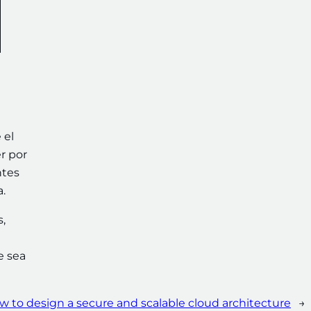
 el
er por
ntes
sa.
,
e sea
w to design a secure and scalable cloud architecture
→