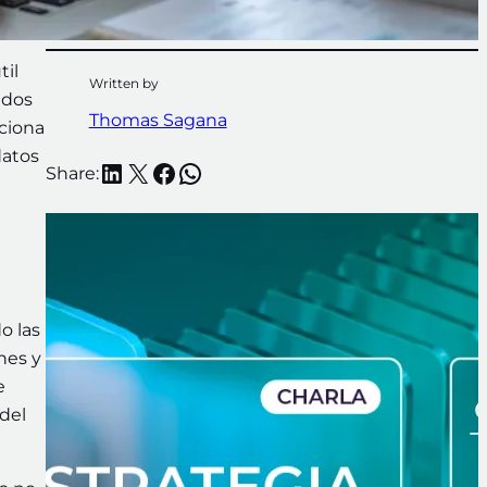
til
Written by
ados
Thomas Sagana
ciona
datos
LinkedIn
X
Facebook
WhatsApp
Share:
o las
nes y
e
del