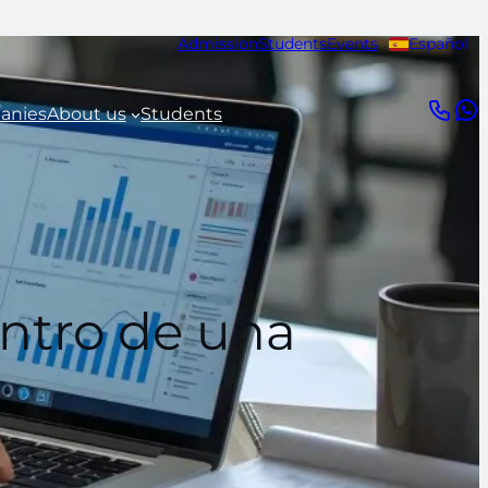
Admission
Students
Events
Español
anies
About us
Students
entro de una