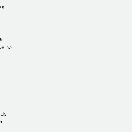
es
Un
que no
 de
a