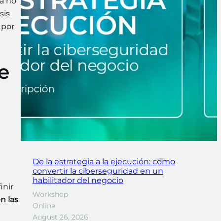
a no
sis
 por
e
De la estrategia a la ejecución: cómo
convertir la ciberseguridad en un
habilitador del negocio
inir
Workshop
n las
Online
August 26, 2026