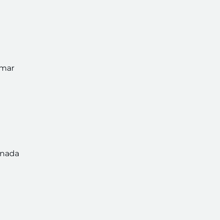
omar
 nada