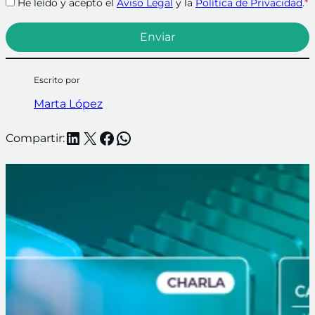
He leído y acepto el
Aviso Legal
y la
Política de Privacidad
.
*
Escrito por
Marta López
LinkedIn
X
Facebook
WhatsApp
Compartir: