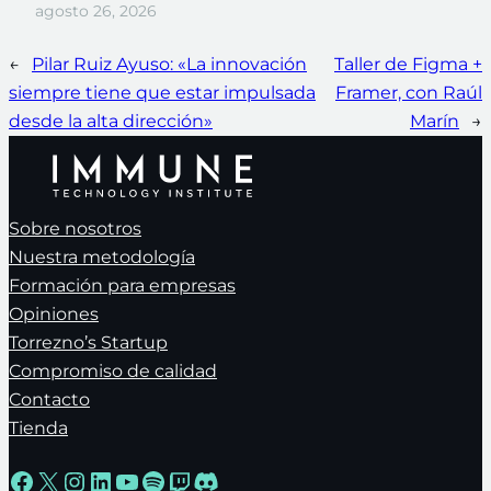
agosto 26, 2026
←
Pilar Ruiz Ayuso: «La innovación
Taller de Figma +
siempre tiene que estar impulsada
Framer, con Raúl
desde la alta dirección»
Marín
→
Sobre nosotros
Nuestra metodología
Formación para empresas
Opiniones
Torrezno’s Startup
Compromiso de calidad
Contacto
Tienda
Facebook
X
Instagram
LinkedIn
YouTube
Spotify
Twitch
Discord