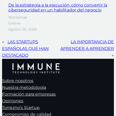
De la estrategia a la ejecución: cómo convertir la
ciberseguridad en un habilitador del negocio
Workshop
Online
agosto 26, 2026
←
LAS STARTUPS
LA IMPORTANCIA DE
ESPAÑOLAS QUE HAN
APRENDER A APRENDER
DESTACADO
→
Sobre nosotros
Nuestra metodología
Formación para empresas
Opiniones
Torrezno’s Startup
Compromiso de calidad