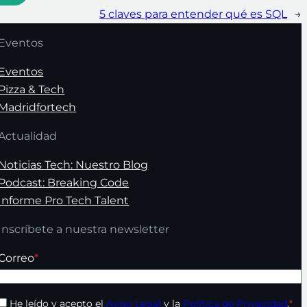
5 claves para entender qué es SQL
→
Eventos
Eventos
Pizza & Tech
Madridfortech
Actualidad
Noticias Tech: Nuestro Blog
Podcast: Breaking Code
Informe Pro Tech Talent
Inscríbete a nuestra newsletter
Correo
*
He leído y acepto el
Aviso Legal
y la
Política de Privacidad
.
*