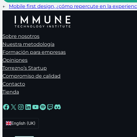
←
Mobile first design, ¿cómo repercute en la experienc
Sobre nosotros
Nuestra metodología
Formación para empresas
Opiniones
Torrezno’s Startup
Compromiso de calidad
Contacto
Tienda
Facebook
X
Instagram
LinkedIn
YouTube
Spotify
Twitch
Discord
English (UK)