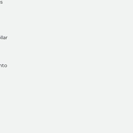
s
llar
nto