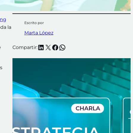
ung
Escrito por
da la
Marta López
LinkedIn
X
Facebook
WhatsApp
e
Compartir:
as