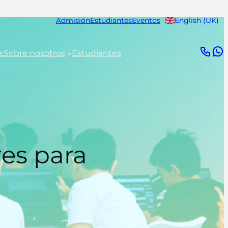
Admisión
Estudiantes
Eventos
English (UK)
s
Sobre nosotros
Estudiantes
res para