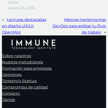
Online
agosto 26, 2026
←
Lecturas destacadas
Mejores herramientas
en diseño UX/UI:
DevOps para agilizar tu flujo
OpenMoji
de trabajo
→
Sobre nosotros
Nuestra metodología
Formación para empresas
Opiniones
Torrezno’s Startup
Compromiso de calidad
Contacto
Tienda