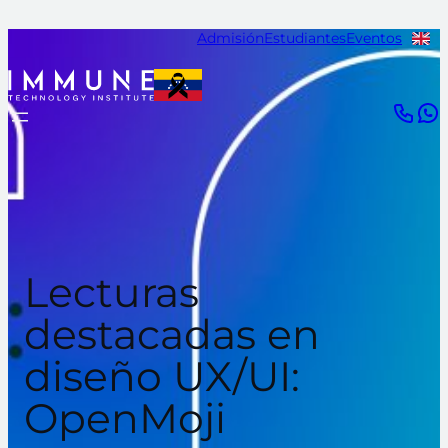
Saltar
Admisión
Estudiantes
Eventos
al
contenido
Lecturas
destacadas en
diseño UX/UI:
OpenMoji