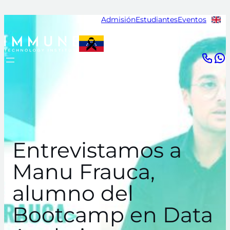
Saltar
Admisión
Estudiantes
Eventos
al
contenido
Entrevistamos a
Manu Frauca,
alumno del
Bootcamp en Data