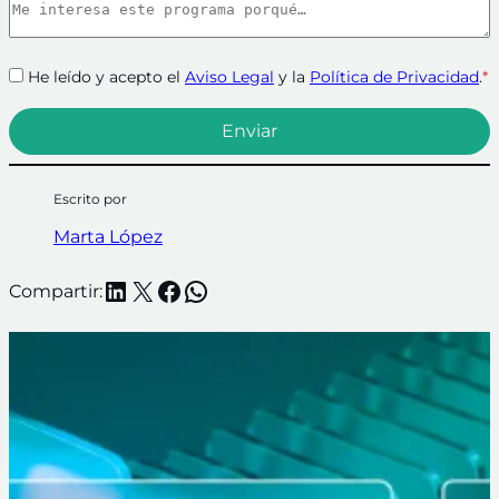
He leído y acepto el
Aviso Legal
y la
Política de Privacidad
.
*
Escrito por
Marta López
LinkedIn
X
Facebook
WhatsApp
Compartir: