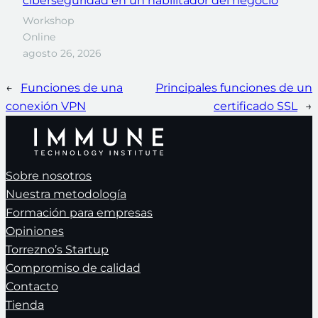
ciberseguridad en un habilitador del negocio
Workshop
Online
agosto 26, 2026
←
Funciones de una
Principales funciones de un
conexión VPN
certificado SSL
→
Sobre nosotros
Nuestra metodología
Formación para empresas
Opiniones
Torrezno’s Startup
Compromiso de calidad
Contacto
Tienda