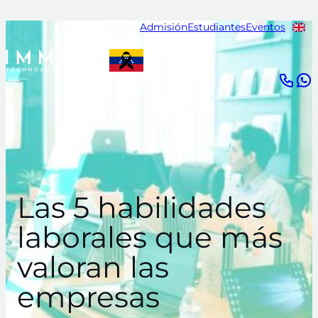
Saltar
Admisión
Estudiantes
Eventos
al
contenido
Las 5 habilidades
laborales que más
valoran las
empresas