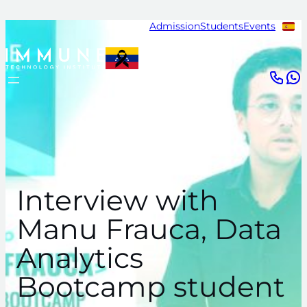
Skip
Admission
Students
Events
to
content
Interview with
Manu Frauca, Data
Analytics
Bootcamp student