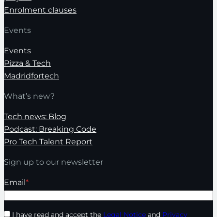
Enrolment clauses
Events
Events
Pizza & Tech
Madridfortech
What’s new?
Tech news: Blog
Podcast: Breaking Code
Pro Tech Talent Report
Sign up to our newsletter
Email
*
I have read and accept the
Legal Notice
and
Privacy