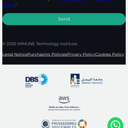
Policy
.
*
© 2026 IMMUNE Technology Institute.
Legal Notice
Purchasing Policies
Privacy Policy
Cookies Policy