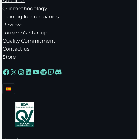
About us
Our methodology
Training for companies
Reviews
Torrezno's Startup
Quality Commitment
Contact us
Store
Facebook
X
Instagram
LinkedIn
YouTube
Spotify
Twitch
Discord