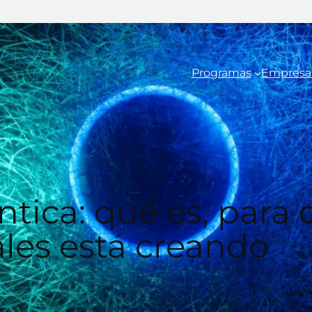
Programas
Empresa
ica: qué es, para q
ales está creando