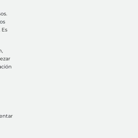
os.
pos
. Es
n,
pezar
ación
mentar