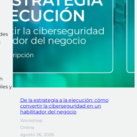
ades
t
en
iles y
De la estrategia a la ejecución: cómo
convertir la ciberseguridad en un
habilitador del negocio
Workshop
Online
agosto 26, 2026