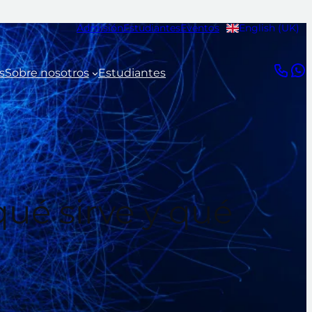
Admisión
Estudiantes
Eventos
English (UK)
s
Sobre nosotros
Estudiantes
ué sirve y qué