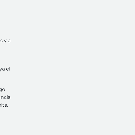
s y a
ya el
igo
ancia
its.