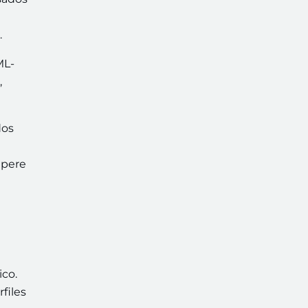
.
ML-
,
dos
upere
co.
files