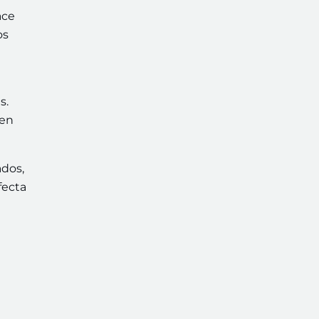
ace
os
s.
 en
ados,
fecta