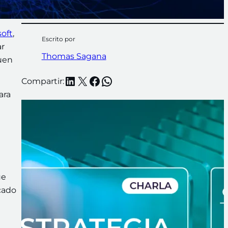
soft
,
Escrito por
ar
Thomas Sagana
guen
LinkedIn
X
Facebook
WhatsApp
Compartir:
ara
ue
rcado