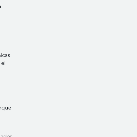
a
micas
 el
unque
sados